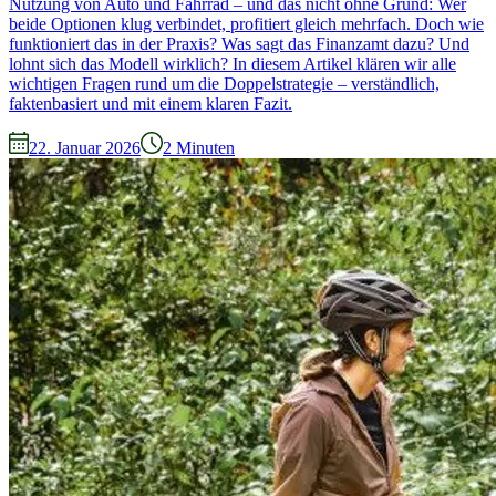
Nutzung von Auto und Fahrrad – und das nicht ohne Grund: Wer
beide Optionen klug verbindet, profitiert gleich mehrfach. Doch wie
funktioniert das in der Praxis? Was sagt das Finanzamt dazu? Und
lohnt sich das Modell wirklich? In diesem Artikel klären wir alle
wichtigen Fragen rund um die Doppelstrategie – verständlich,
faktenbasiert und mit einem klaren Fazit.
22. Januar 2026
2
Minuten