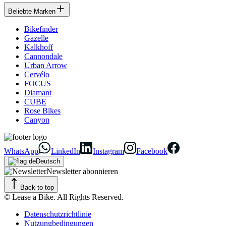
Beliebte Marken
Bikefinder
Gazelle
Kalkhoff
Cannondale
Urban Arrow
Cervélo
FOCUS
Diamant
CUBE
Rose Bikes
Canyon
WhatsApp
LinkedIn
Instagram
Facebook
Deutsch
Newsletter abonnieren
Back to top
© Lease a Bike. All Rights Reserved.
Datenschutzrichtlinie
Nutzungbedingungen