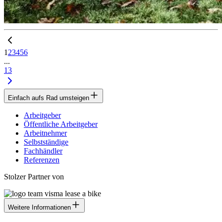
1
2
3
4
5
6
...
13
Einfach aufs Rad umsteigen
Arbeitgeber
Öffentliche Arbeitgeber
Arbeitnehmer
Selbstständige
Fachhändler
Referenzen
Stolzer Partner von
Weitere Informationen