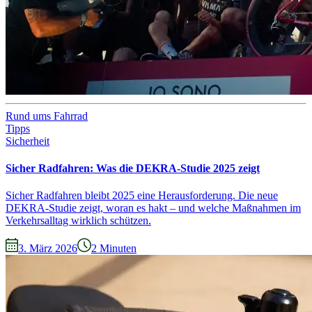
Rund ums Fahrrad
Tipps
Sicherheit
Sicher Radfahren: Was die DEKRA-Studie 2025 zeigt
Sicher Radfahren bleibt 2025 eine Herausforderung. Die neue
DEKRA-Studie zeigt, woran es hakt – und welche Maßnahmen im
Verkehrsalltag wirklich schützen.
3. März 2026
2
Minuten