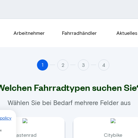
Arbeitnehmer
Fahrradhändler
Aktuelles
1
2
3
4
Welchen Fahrradtypen suchen Sie
Wählen Sie bei Bedarf mehrere Felder aus
policy
w
Lastenrad
Citybike