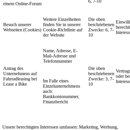
6, 7-10
einem Online-Forum
Weitere Einzelheiten
Die oben
Einwill
Besuch unserer
finden Sie in unserer
beschriebenen
berecht
Webseiten (Cookies)
Cookie-Richtlinie auf
Zwecke: 6, 7-
Interess
der Website
10
Name, Adresse, E-
Mail-Adresse und
Telefonnummer
Antrag des
Die oben
Vertrag
Unternehmens auf
beschriebenen
oder be
Fahrradleasing bei
Zwecke: 3, 7-
Im Falle eines
Interess
Lease a Bike
10
Einzelunternehmens
auch:
Bankkontonummer,
Finanzbericht
Unsere berechtigten Interessen umfassen: Marketing, Werbung,