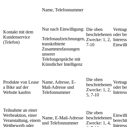
Name, Telefonnummer
Nur nach Einwilligung:
Die oben
Vertrag
Kontakt mit dem
beschriebenen
oder be
Kundenservice
Telefonaufzeichnungen,
Zwecke: 1, 2,
Interes
(Telefon)
transkribierte
7-10
Einwill
Zusammenfassungen
unserer
Telefongespräche mit
Künstlicher Intelligenz
Die oben
Produkte von Lease
Name, Adresse, E-
Vertrag
beschriebenen
a Bike auf der
Mail-Adresse und
oder be
Zwecke: 1, 2,
Website kaufen
Telefonnummer
Interess
5, 7-10
Teilnahme an einer
Die oben
Werbeaktion, einer
Einwill
Name, E-Mail-Adresse
beschriebenen
Veranstaltung, einem
berecht
und Telefonnummer
Zwecke: 1, 4,
Wettbewerb oder
Interess