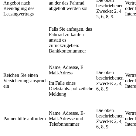
Die oben
Angebot nach
an der das Fahrrad
Vertr
beschriebenen
Beendigung des
abgeholt werden soll
oder 
Zwecke: 2, 4,
Leasingvertrags
Inter
5, 6, 8, 9.
Falls Sie anfragen, das
Fahrrad zu kaufen
anstatt es
zurückzugeben:
Bankkontonummer
Name, Adresse, E-
Die oben
Mail-Adress
Reichen Sie einen
Vertr
beschriebenen
Versicherungsanspruch
oder 
Im Falle eines
Zwecke: 2, 4,
ein
Inter
Diebstahls: polizeiliche
6, 8, 9.
Meldung
Die oben
Name, Adresse, E-
Vertr
beschriebenen
Pannenhilfe anfordern
Mail-Adresse und
oder 
Zwecke: 2, 4,
Telefonnummer
Inter
6, 8, 9.