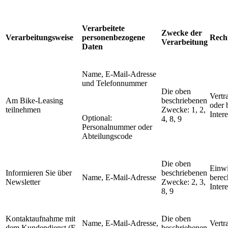
Verarbeitete
Zwecke der
Verarbeitungsweise
personenbezogene
Rech
Verarbeitung
Daten
Name, E-Mail-Adresse
und Telefonnummer
Die oben
Vertr
Am Bike-Leasing
beschriebenen
oder 
teilnehmen
Zwecke: 1, 2,
Inter
Optional:
4, 8, 9
Personalnummer oder
Abteilungscode
Die oben
Einwi
Informieren Sie über
beschriebenen
Name, E-Mail-Adresse
berec
Newsletter
Zwecke: 2, 3,
Inter
8, 9
Kontaktaufnahme mit
Die oben
Name, E-Mail-Adresse,
Vertr
dem Kundendienst (E-
beschriebenen