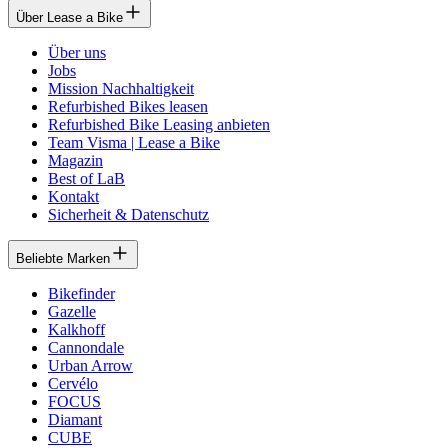
Über Lease a Bike
Über uns
Jobs
Mission Nachhaltigkeit
Refurbished Bikes leasen
Refurbished Bike Leasing anbieten
Team Visma | Lease a Bike
Magazin
Best of LaB
Kontakt
Sicherheit & Datenschutz
Beliebte Marken
Bikefinder
Gazelle
Kalkhoff
Cannondale
Urban Arrow
Cervélo
FOCUS
Diamant
CUBE