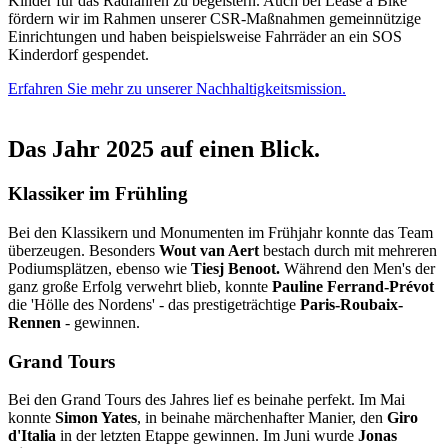
Kinder für das Radfahren zu begeistern. Auch bei Lease a Bike
fördern wir im Rahmen unserer CSR-Maßnahmen gemeinnützige
Einrichtungen und haben beispielsweise Fahrräder an ein SOS
Kinderdorf gespendet.
Erfahren Sie mehr zu unserer Nachhaltigkeitsmission.
Das Jahr 2025 auf einen Blick.
Klassiker im Frühling
Bei den Klassikern und Monumenten im Frühjahr konnte das Team
überzeugen. Besonders
Wout van Aert
bestach durch mit mehreren
Podiumsplätzen, ebenso wie
Tiesj Benoot.
Während den Men's der
ganz große Erfolg verwehrt blieb, konnte
Pauline Ferrand-Prévot
die 'Hölle des Nordens' - das prestigeträchtige
Paris-Roubaix-
Rennen
- gewinnen.
Grand Tours
Bei den Grand Tours des Jahres lief es beinahe perfekt. Im Mai
konnte
Simon Yates
, in beinahe märchenhafter Manier, den
Giro
d'Italia
in der letzten Etappe gewinnen. Im Juni wurde
Jonas