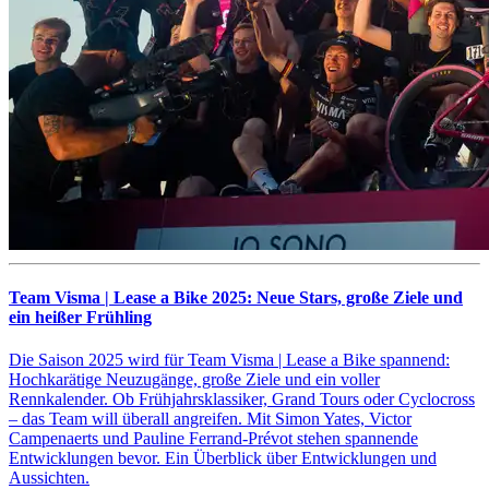
Team Visma | Lease a Bike 2025: Neue Stars, große Ziele und
ein heißer Frühling
Die Saison 2025 wird für Team Visma | Lease a Bike spannend:
Hochkarätige Neuzugänge, große Ziele und ein voller
Rennkalender. Ob Frühjahrsklassiker, Grand Tours oder Cyclocross
– das Team will überall angreifen. Mit Simon Yates, Victor
Campenaerts und Pauline Ferrand-Prévot stehen spannende
Entwicklungen bevor. Ein Überblick über Entwicklungen und
Aussichten.