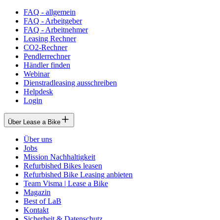
FAQ - allgemein
FAQ - Arbeitgeber
FAQ - Arbeitnehmer
Leasing Rechner
CO2-Rechner
Pendlerrechner
Händler finden
Webinar
Dienstradleasing ausschreiben
Helpdesk
Login
Über Lease a Bike
Über uns
Jobs
Mission Nachhaltigkeit
Refurbished Bikes leasen
Refurbished Bike Leasing anbieten
Team Visma | Lease a Bike
Magazin
Best of LaB
Kontakt
Sicherheit & Datenschutz