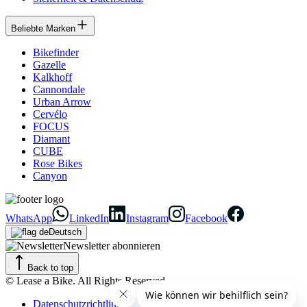
Beliebte Marken
Bikefinder
Gazelle
Kalkhoff
Cannondale
Urban Arrow
Cervélo
FOCUS
Diamant
CUBE
Rose Bikes
Canyon
WhatsApp
LinkedIn
Instagram
Facebook
Deutsch
Newsletter abonnieren
Back to top
© Lease a Bike. All Rights Reserved.
Datenschutzrichtlinie