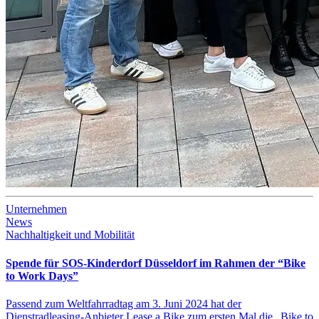
Unternehmen
News
Nachhaltigkeit und Mobilität
Spende für SOS-Kinderdorf Düsseldorf im Rahmen der “Bike
to Work Days”
Passend zum Weltfahrradtag am 3. Juni 2024 hat der
Dienstradleasing-Anbieter Lease a Bike zum ersten Mal die „Bike to