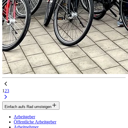
1
2
3
Einfach aufs Rad umsteigen
Arbeitgeber
Öffentliche Arbeitgeber
Arbeitnehmer