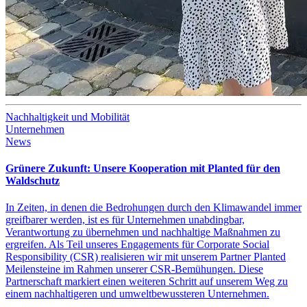
Nachhaltigkeit und Mobilität
Unternehmen
News
Grünere Zukunft: Unsere Kooperation mit Planted für den
Waldschutz
In Zeiten, in denen die Bedrohungen durch den Klimawandel immer
greifbarer werden, ist es für Unternehmen unabdingbar,
Verantwortung zu übernehmen und nachhaltige Maßnahmen zu
ergreifen. Als Teil unseres Engagements für Corporate Social
Responsibility (CSR) realisieren wir mit unserem Partner Planted
Meilensteine im Rahmen unserer CSR-Bemühungen. Diese
Partnerschaft markiert einen weiteren Schritt auf unserem Weg zu
einem nachhaltigeren und umweltbewussteren Unternehmen.