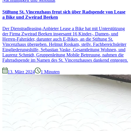
Nachhaltigkeit und Mobilität
Stiftung St. Vincenzhaus freut sich über Radspende von Lease
a Bike und Zweirad Beeken
Der Dienstradleasing-Anbieter Lease a Bike hat mit Unterstützung
der Firma Zweirad Beeken insgesamt 16 Kinder-, Damen- und
Herren-Fahrräder, darunter auch E-Bikes, an die Stiftung St.
Vincenzhaus übergeben. Helmut Roskam, stellv. Fachbereichsleiter
Eingliederungshilfe, Sebastian Vaske, Gesamtleitung Wohnen, und
Laurenz Schmidt, Gruppenleitung Mobile Betreuung, nahmen die
Fahrradspende im Namen des St. Vincenzhauses dankend entgegen.
13. März 2024
1
Minuten