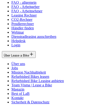
FAQ - allgemein
FAQ - Arbeitgeber
FAQ - Arbeitnehmer
Leasing Rechner
CO2-Rechner
Pendlerrechner
Händler finden
Webinar
Dienstradleasing ausschreiben
Helpdesk
Login
Über Lease a Bike
Über uns
Jobs
Mission Nachhaltigkeit
Refurbished Bikes leasen
Refurbished Bike Leasing anbieten
Team Visma | Lease a Bike
Magazin
Best of LaB
Kontakt
Sicherheit & Datenschutz