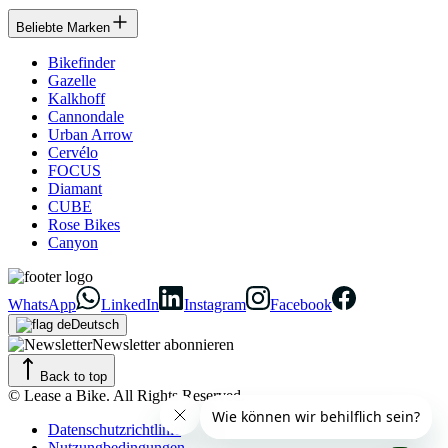
Beliebte Marken
Bikefinder
Gazelle
Kalkhoff
Cannondale
Urban Arrow
Cervélo
FOCUS
Diamant
CUBE
Rose Bikes
Canyon
WhatsApp
LinkedIn
Instagram
Facebook
Deutsch
Newsletter abonnieren
Back to top
© Lease a Bike. All Rights Reserved.
Datenschutzrichtlinie
Nutzungbedingungen