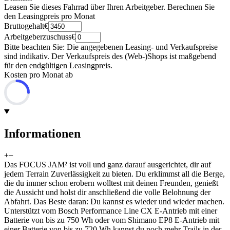
Leasen Sie dieses Fahrrad über Ihren Arbeitgeber. Berechnen Sie
den Leasingpreis pro Monat
Bruttogehalt
€
Arbeitgeberzuschuss
€
Bitte beachten Sie: Die angegebenen Leasing- und Verkaufspreise
sind indikativ. Der Verkaufspreis des (Web-)Shops ist maßgebend
für den endgültigen Leasingpreis.
Kosten pro Monat ab
Informationen
+
−
Das FOCUS JAM² ist voll und ganz darauf ausgerichtet, dir auf
jedem Terrain Zuverlässigkeit zu bieten. Du erklimmst all die Berge,
die du immer schon erobern wolltest mit deinen Freunden, genießt
die Aussicht und holst dir anschließend die volle Belohnung der
Abfahrt. Das Beste daran: Du kannst es wieder und wieder machen.
Unterstützt vom Bosch Performance Line CX E-Antrieb mit einer
Batterie von bis zu 750 Wh oder vom Shimano EP8 E-Antrieb mit
einer Batterie von bis zu 720 Wh kannst du noch mehr Trails in der