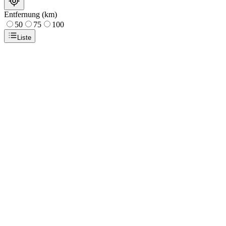
Entfernung (km)
50
75
100
Liste