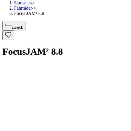
Startseite
->
Fahrräder
->
Focus JAM² 8.8
zurück
Focus
JAM² 8.8