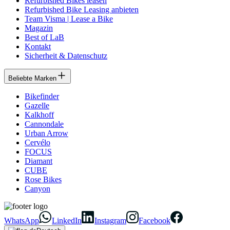
Refurbished Bikes leasen
Refurbished Bike Leasing anbieten
Team Visma | Lease a Bike
Magazin
Best of LaB
Kontakt
Sicherheit & Datenschutz
Beliebte Marken
Bikefinder
Gazelle
Kalkhoff
Cannondale
Urban Arrow
Cervélo
FOCUS
Diamant
CUBE
Rose Bikes
Canyon
WhatsApp
LinkedIn
Instagram
Facebook