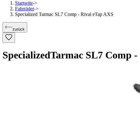
Startseite
->
Fahrräder
->
Specialized Tarmac SL7 Comp - Rival eTap AXS
zurück
Specialized
Tarmac SL7 Comp - 