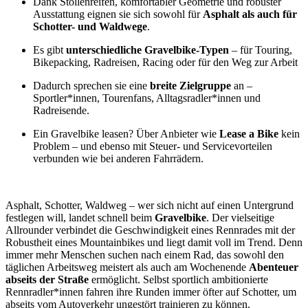
Dank Stollenreifen, komfortabler Geometrie und robuster
Ausstattung eignen sie sich sowohl für
Asphalt als auch für
Schotter- und Waldwege
.
Es gibt
unterschiedliche Gravelbike-Typen
– für Touring,
Bikepacking, Radreisen, Racing oder für den Weg zur Arbeit
Dadurch sprechen sie eine
breite Zielgruppe
an –
Sportler*innen, Tourenfans, Alltagsradler*innen und
Radreisende.
Ein Gravelbike leasen? Über Anbieter wie
Lease a Bike
kein
Problem – und ebenso mit Steuer- und Servicevorteilen
verbunden wie bei anderen Fahrrädern.
Asphalt, Schotter, Waldweg – wer sich nicht auf einen Untergrund
festlegen will, landet schnell beim
Gravelbike
. Der vielseitige
Allrounder verbindet die Geschwindigkeit eines Rennrades mit der
Robustheit eines Mountainbikes und liegt damit voll im Trend. Denn
immer mehr Menschen suchen nach einem Rad, das sowohl den
täglichen Arbeitsweg meistert als auch am Wochenende
Abenteuer
abseits der Straße
ermöglicht. Selbst sportlich ambitionierte
Rennradler*innen fahren ihre Runden immer öfter auf Schotter, um
abseits vom Autoverkehr ungestört trainieren zu können.