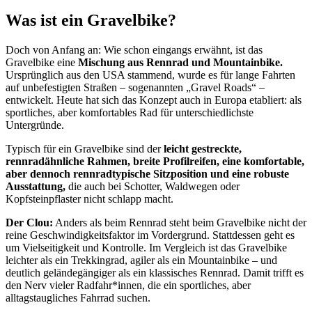
Was ist ein Gravelbike?
Doch von Anfang an: Wie schon eingangs erwähnt, ist das
Gravelbike eine
Mischung aus Rennrad und Mountainbike.
Ursprünglich aus den USA stammend, wurde es für lange Fahrten
auf unbefestigten Straßen – sogenannten „Gravel Roads“ –
entwickelt. Heute hat sich das Konzept auch in Europa etabliert: als
sportliches, aber komfortables Rad für unterschiedlichste
Untergründe.
Typisch für ein Gravelbike sind der
leicht gestreckte,
rennradähnliche Rahmen, breite Profilreifen, eine komfortable,
aber dennoch rennradtypische Sitzposition und eine robuste
Ausstattung,
die auch bei Schotter, Waldwegen oder
Kopfsteinpflaster nicht schlapp macht.
Der Clou:
Anders als beim Rennrad steht beim Gravelbike nicht der
reine Geschwindigkeitsfaktor im Vordergrund. Stattdessen geht es
um Vielseitigkeit und Kontrolle. Im Vergleich ist das Gravelbike
leichter als ein Trekkingrad, agiler als ein Mountainbike – und
deutlich geländegängiger als ein klassisches Rennrad. Damit trifft es
den Nerv vieler Radfahr*innen, die ein sportliches, aber
alltagstaugliches Fahrrad suchen.