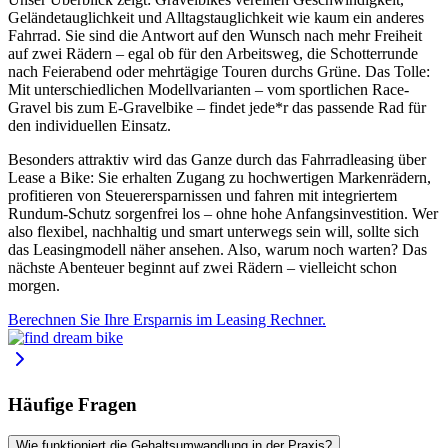
Geländetauglichkeit und Alltagstauglichkeit wie kaum ein anderes
Fahrrad. Sie sind die Antwort auf den Wunsch nach mehr Freiheit
auf zwei Rädern – egal ob für den Arbeitsweg, die Schotterrunde
nach Feierabend oder mehrtägige Touren durchs Grüne. Das Tolle:
Mit unterschiedlichen Modellvarianten – vom sportlichen Race-
Gravel bis zum E-Gravelbike – findet jede*r das passende Rad für
den individuellen Einsatz.
Besonders attraktiv wird das Ganze durch das Fahrradleasing über
Lease a Bike: Sie erhalten Zugang zu hochwertigen Markenrädern,
profitieren von Steuerersparnissen und fahren mit integriertem
Rundum-Schutz sorgenfrei los – ohne hohe Anfangsinvestition. Wer
also flexibel, nachhaltig und smart unterwegs sein will, sollte sich
das Leasingmodell näher ansehen. Also, warum noch warten? Das
nächste Abenteuer beginnt auf zwei Rädern – vielleicht schon
morgen.
Berechnen Sie Ihre Ersparnis im Leasing Rechner.
Häufige Fragen
Wie funktioniert die Gehaltsumwandlung in der Praxis?