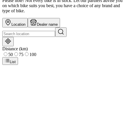
Please note! Not every bike is in stock. Let our partners advise you
on which bike suits you best, you have a choice of any brand and
type of bike.
Location
Dealer name
Distance (km)
50
75
100
List