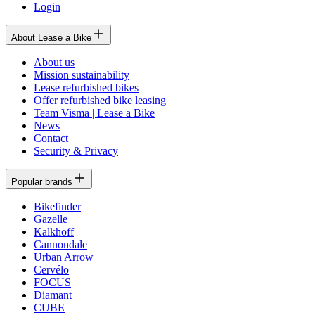
Login
About Lease a Bike
About us
Mission sustainability
Lease refurbished bikes
Offer refurbished bike leasing
Team Visma | Lease a Bike
News
Contact
Security & Privacy
Popular brands
Bikefinder
Gazelle
Kalkhoff
Cannondale
Urban Arrow
Cervélo
FOCUS
Diamant
CUBE