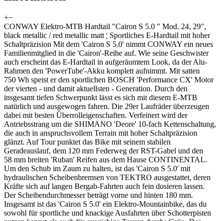
+
−
CONWAY Elektro-MTB Hardtail "Cairon S 5.0 " Mod. 24, 29",
black metallic / red metallic matt ¦ Sportliches E-Hardtail mit hoher
Schaltpräzision Mit dem 'Cairon S 5.0' nimmt CONWAY ein neues
Familienmitglied in die 'Cairon'-Reihe auf. Wie seine Geschwister
auch erscheint das E-Hardtail in aufgeräumtem Look, da der Alu-
Rahmen den 'PowerTube'-Akku komplett aufnimmt. Mit satten
750 Wh speist er den sportlichen BOSCH 'Performance CX' Motor
der vierten - und damit aktuellsten - Generation. Durch den
insgesamt tiefen Schwerpunkt lässt es sich mit diesem E-MTB
natürlich und ausgewogen fahren. Die 29er Laufräder überzeugen
dabei mit besten Überrolleigenschaften. Verfeinert wird der
Antriebsstrang um die SHIMANO 'Deore' 10-fach Kettenschaltung,
die auch in anspruchsvollem Terrain mit hoher Schaltpräzision
glänzt. Auf Tour punktet das Bike mit seinem stabilen
Geradeauslauf, dem 120 mm Federweg der RST-Gabel und den
58 mm breiten 'Ruban' Reifen aus dem Hause CONTINENTAL.
Um den Schub im Zaum zu halten, ist das 'Cairon S 5.0' mit
hydraulischen Scheibenbremsen von TEKTRO ausgestattet, deren
Kräfte sich auf langen Bergab-Fahrten auch fein dosieren lassen.
Der Scheibendurchmesser beträgt vorne und hinten 180 mm.
Insgesamt ist das 'Cairon S 5.0' ein Elektro-Mountainbike, das du
sowohl für sportliche und knackige Ausfahrten über Schotterpisten