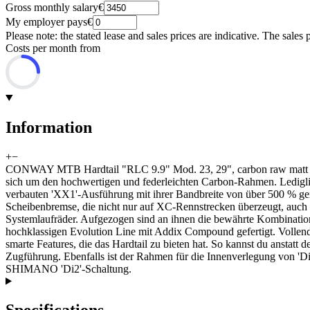
Gross monthly salary
€
My employer pays
€
Please note: the stated lease and sales prices are indicative. The sales 
Costs per month from
Information
+
−
CONWAY MTB Hardtail "RLC 9.9" Mod. 23, 29", carbon raw matt / bla
sich um den hochwertigen und federleichten Carbon-Rahmen. Lediglic
verbauten 'XX1'-Ausführung mit ihrer Bandbreite von über 500 % gen
Scheibenbremse, die nicht nur auf XC-Rennstrecken überzeugt, auch 
Systemlaufräder. Aufgezogen sind an ihnen die bewährte Kombinati
hochklassigen Evolution Line mit Addix Compound gefertigt. Vollen
smarte Features, die das Hardtail zu bieten hat. So kannst du anstatt
Zugführung. Ebenfalls ist der Rahmen für die Innenverlegung von 'Di2
SHIMANO 'Di2'-Schaltung.