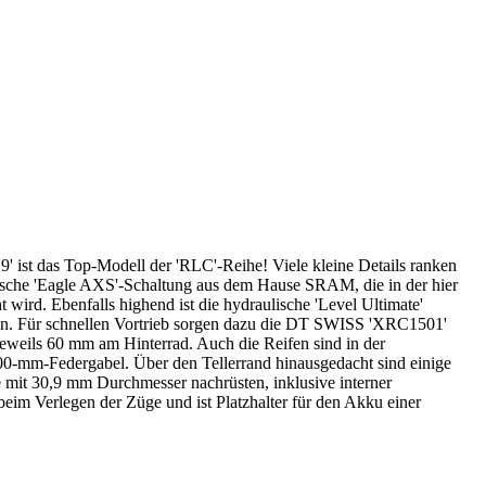
 ist das Top-Modell der 'RLC'-Reihe! Viele kleine Details ranken
nische 'Eagle AXS'-Schaltung aus dem Hause SRAM, die in der hier
rd. Ebenfalls highend ist die hydraulische 'Level Ultimate'
eren. Für schnellen Vortrieb sorgen dazu die DT SWISS 'XRC1501'
weils 60 mm am Hinterrad. Auch die Reifen sind in der
0-mm-Federgabel. Über den Tellerrand hinausgedacht sind einige
te mit 30,9 mm Durchmesser nachrüsten, inklusive interner
beim Verlegen der Züge und ist Platzhalter für den Akku einer