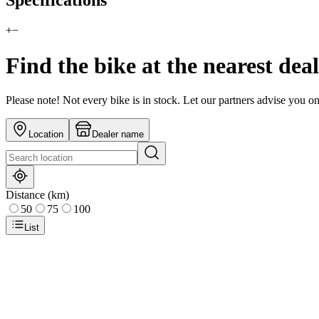
Specifications
+
−
Find the bike at the nearest dea
Please note! Not every bike is in stock. Let our partners advise you o
Location
Dealer name
Distance (km)
50
75
100
List