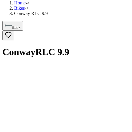
Home
->
Bikes
->
Conway RLC 9.9
Back
Conway
RLC 9.9