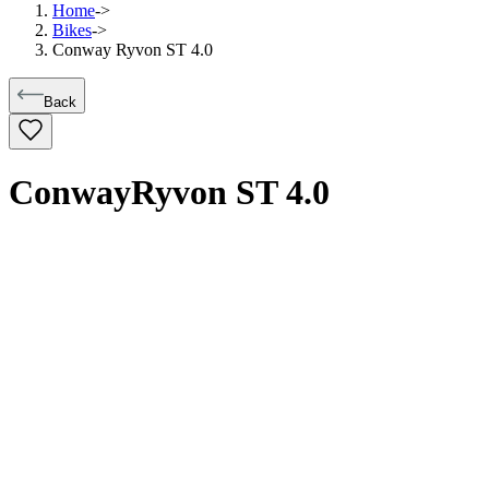
Home
->
Bikes
->
Conway Ryvon ST 4.0
Back
Conway
Ryvon ST 4.0