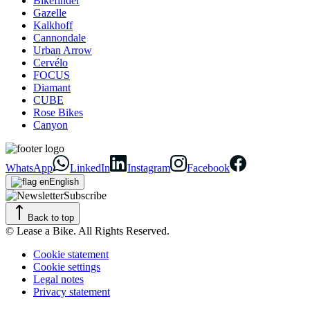
Bikefinder
Gazelle
Kalkhoff
Cannondale
Urban Arrow
Cervélo
FOCUS
Diamant
CUBE
Rose Bikes
Canyon
WhatsApp
LinkedIn
Instagram
Facebook
English
Subscribe
Back to top
© Lease a Bike. All Rights Reserved.
Cookie statement
Cookie settings
Legal notes
Privacy statement