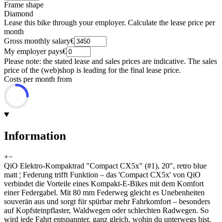
Frame shape
Diamond
Lease this bike through your employer. Calculate the lease price per
month
Gross monthly salary
€
My employer pays
€
Please note: the stated lease and sales prices are indicative. The sales
price of the (web)shop is leading for the final lease price.
Costs per month from
Information
+
−
QiO Elektro-Kompaktrad "Compact CX5x" (#1), 20", retro blue
matt ¦ Federung trifft Funktion – das 'Compact CX5x' von QiO
verbindet die Vorteile eines Kompakt-E-Bikes mit dem Komfort
einer Federgabel. Mit 80 mm Federweg gleicht es Unebenheiten
souverän aus und sorgt für spürbar mehr Fahrkomfort – besonders
auf Kopfsteinpflaster, Waldwegen oder schlechten Radwegen. So
wird jede Fahrt entspannter, ganz gleich, wohin du unterwegs bist.