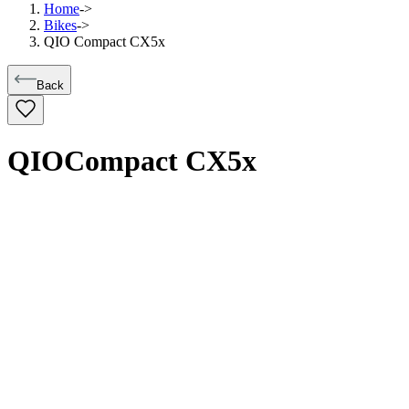
Home
->
Bikes
->
QIO Compact CX5x
Back
QIO
Compact CX5x