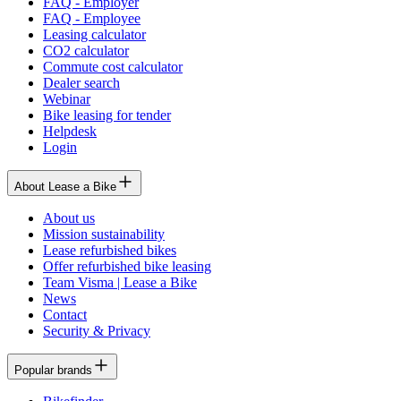
FAQ - Employer
FAQ - Employee
Leasing calculator
CO2 calculator
Commute cost calculator
Dealer search
Webinar
Bike leasing for tender
Helpdesk
Login
About Lease a Bike
About us
Mission sustainability
Lease refurbished bikes
Offer refurbished bike leasing
Team Visma | Lease a Bike
News
Contact
Security & Privacy
Popular brands