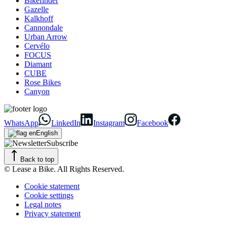
Bikefinder
Gazelle
Kalkhoff
Cannondale
Urban Arrow
Cervélo
FOCUS
Diamant
CUBE
Rose Bikes
Canyon
WhatsApp
LinkedIn
Instagram
Facebook
English
Subscribe
Back to top
© Lease a Bike. All Rights Reserved.
Cookie statement
Cookie settings
Legal notes
Privacy statement