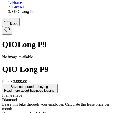
Home
->
Bikes
->
QIO Long P9
Back
QIO
Long P9
No image available
QIO
Long P9
Price
€3.999,00
Save compared to buying.
Read more about business leasing.
Frame shape
Diamond
Lease this bike through your employer. Calculate the lease price per
month