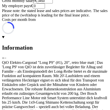
Gross monthly salary
€
My employer pays
€
Please note: the stated lease and sales prices are indicative. The sales
price of the (web)shop is leading for the final lease price.
Costs per month from
Information
+
−
QiO Elektro-Cargorad "Long P9" (#1), 20", retro blue matt ¦ Das
'Long P9' von QiO ist dein zuverlässiger Begleiter für Alltag und
Familie – als Einstiegsmodell der Long-Reihe bietet es dir maximale
Funktion auf kompaktem Raum. Mit 20'-Laufrädern und einem
verlängerten Heckträger eignet es sich ideal für den Transport von
Einkäufen oder Gepäck und der Mitnahme von Kindern oder
Erwachsenen. Die robuste Rahmenkonstruktion aus Aluminium
erlaubt ein zulässiges Gesamtgewicht von 200 kg. Der Bosch
Performance Line Motor mit Smart System unterstützt dich kraftvoll
bis 25 km/h. Die 1x9-Gang Shimano Kettenschaltung sorgt für
präzise Gangwechsel – speziell auch bei voller Beladung. Der