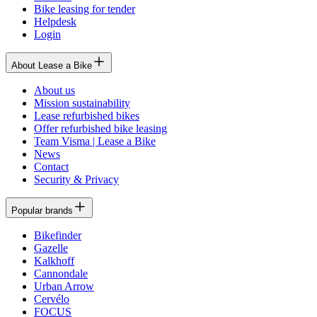
Bike leasing for tender
Helpdesk
Login
About Lease a Bike
About us
Mission sustainability
Lease refurbished bikes
Offer refurbished bike leasing
Team Visma | Lease a Bike
News
Contact
Security & Privacy
Popular brands
Bikefinder
Gazelle
Kalkhoff
Cannondale
Urban Arrow
Cervélo
FOCUS