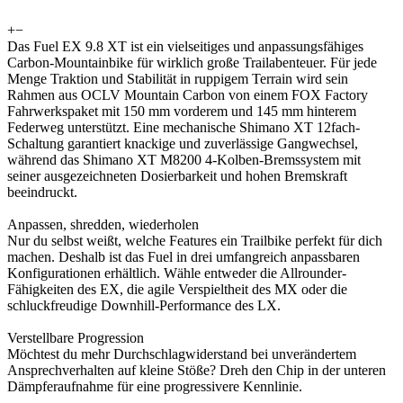
+
−
Das Fuel EX 9.8 XT ist ein vielseitiges und anpassungsfähiges
Carbon-Mountainbike für wirklich große Trailabenteuer. Für jede
Menge Traktion und Stabilität in ruppigem Terrain wird sein
Rahmen aus OCLV Mountain Carbon von einem FOX Factory
Fahrwerkspaket mit 150 mm vorderem und 145 mm hinterem
Federweg unterstützt. Eine mechanische Shimano XT 12fach-
Schaltung garantiert knackige und zuverlässige Gangwechsel,
während das Shimano XT M8200 4-Kolben-Bremssystem mit
seiner ausgezeichneten Dosierbarkeit und hohen Bremskraft
beeindruckt.
Anpassen, shredden, wiederholen
Nur du selbst weißt, welche Features ein Trailbike perfekt für dich
machen. Deshalb ist das Fuel in drei umfangreich anpassbaren
Konfigurationen erhältlich. Wähle entweder die Allrounder-
Fähigkeiten des EX, die agile Verspieltheit des MX oder die
schluckfreudige Downhill-Performance des LX.
Verstellbare Progression
Möchtest du mehr Durchschlagwiderstand bei unverändertem
Ansprechverhalten auf kleine Stöße? Dreh den Chip in der unteren
Dämpferaufnahme für eine progressivere Kennlinie.