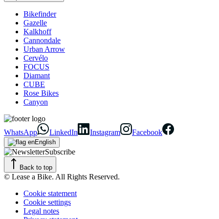
Bikefinder
Gazelle
Kalkhoff
Cannondale
Urban Arrow
Cervélo
FOCUS
Diamant
CUBE
Rose Bikes
Canyon
WhatsApp
LinkedIn
Instagram
Facebook
English
Subscribe
Back to top
© Lease a Bike. All Rights Reserved.
Cookie statement
Cookie settings
Legal notes