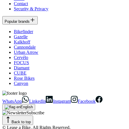
Contact
Security & Privacy
Popular brands
Bikefinder
Gazelle
Kalkhoff
Cannondale
Urban Arrow
Cervélo
FOCUS
Diamant
CUBE
Rose Bikes
Canyon
WhatsApp
LinkedIn
Instagram
Facebook
English
Subscribe
Back to top
© Lease a Bike. All Rights Reserved.