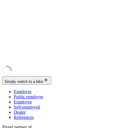
Simply switch to a bike
Employer
Public employer
Employee
Self-employed
Dealer
References
Proud partner of