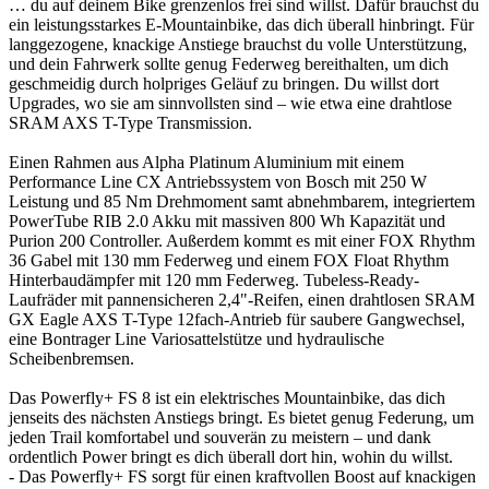
… du auf deinem Bike grenzenlos frei sind willst. Dafür brauchst du
ein leistungsstarkes E-Mountainbike, das dich überall hinbringt. Für
langgezogene, knackige Anstiege brauchst du volle Unterstützung,
und dein Fahrwerk sollte genug Federweg bereithalten, um dich
geschmeidig durch holpriges Geläuf zu bringen. Du willst dort
Upgrades, wo sie am sinnvollsten sind – wie etwa eine drahtlose
SRAM AXS T-Type Transmission.
Einen Rahmen aus Alpha Platinum Aluminium mit einem
Performance Line CX Antriebssystem von Bosch mit 250 W
Leistung und 85 Nm Drehmoment samt abnehmbarem, integriertem
PowerTube RIB 2.0 Akku mit massiven 800 Wh Kapazität und
Purion 200 Controller. Außerdem kommt es mit einer FOX Rhythm
36 Gabel mit 130 mm Federweg und einem FOX Float Rhythm
Hinterbaudämpfer mit 120 mm Federweg. Tubeless-Ready-
Laufräder mit pannensicheren 2,4"-Reifen, einen drahtlosen SRAM
GX Eagle AXS T-Type 12fach-Antrieb für saubere Gangwechsel,
eine Bontrager Line Variosattelstütze und hydraulische
Scheibenbremsen.
Das Powerfly+ FS 8 ist ein elektrisches Mountainbike, das dich
jenseits des nächsten Anstiegs bringt. Es bietet genug Federung, um
jeden Trail komfortabel und souverän zu meistern – und dank
ordentlich Power bringt es dich überall dort hin, wohin du willst.
- Das Powerfly+ FS sorgt für einen kraftvollen Boost auf knackigen