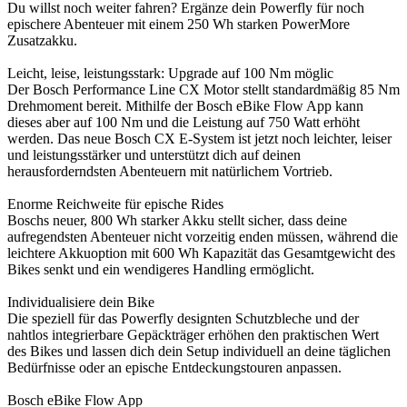
Du willst noch weiter fahren? Ergänze dein Powerfly für noch
epischere Abenteuer mit einem 250 Wh starken PowerMore
Zusatzakku.
Leicht, leise, leistungsstark: Upgrade auf 100 Nm möglic
Der Bosch Performance Line CX Motor stellt standardmäßig 85 Nm
Drehmoment bereit. Mithilfe der Bosch eBike Flow App kann
dieses aber auf 100 Nm und die Leistung auf 750 Watt erhöht
werden. Das neue Bosch CX E-System ist jetzt noch leichter, leiser
und leistungsstärker und unterstützt dich auf deinen
herausforderndsten Abenteuern mit natürlichem Vortrieb.
Enorme Reichweite für epische Rides
Boschs neuer, 800 Wh starker Akku stellt sicher, dass deine
aufregendsten Abenteuer nicht vorzeitig enden müssen, während die
leichtere Akkuoption mit 600 Wh Kapazität das Gesamtgewicht des
Bikes senkt und ein wendigeres Handling ermöglicht.
Individualisiere dein Bike
Die speziell für das Powerfly designten Schutzbleche und der
nahtlos integrierbare Gepäckträger erhöhen den praktischen Wert
des Bikes und lassen dich dein Setup individuell an deine täglichen
Bedürfnisse oder an epische Entdeckungstouren anpassen.
Bosch eBike Flow App