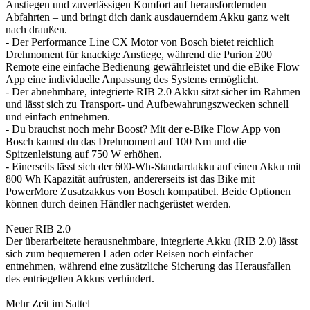
Anstiegen und zuverlässigen Komfort auf herausfordernden
Abfahrten – und bringt dich dank ausdauerndem Akku ganz weit
nach draußen.
- Der Performance Line CX Motor von Bosch bietet reichlich
Drehmoment für knackige Anstiege, während die Purion 200
Remote eine einfache Bedienung gewährleistet und die eBike Flow
App eine individuelle Anpassung des Systems ermöglicht.
- Der abnehmbare, integrierte RIB 2.0 Akku sitzt sicher im Rahmen
und lässt sich zu Transport- und Aufbewahrungszwecken schnell
und einfach entnehmen.
- Du brauchst noch mehr Boost? Mit der e-Bike Flow App von
Bosch kannst du das Drehmoment auf 100 Nm und die
Spitzenleistung auf 750 W erhöhen.
- Einerseits lässt sich der 600-Wh-Standardakku auf einen Akku mit
800 Wh Kapazität aufrüsten, andererseits ist das Bike mit
PowerMore Zusatzakkus von Bosch kompatibel. Beide Optionen
können durch deinen Händler nachgerüstet werden.
Neuer RIB 2.0
Der überarbeitete herausnehmbare, integrierte Akku (RIB 2.0) lässt
sich zum bequemeren Laden oder Reisen noch einfacher
entnehmen, während eine zusätzliche Sicherung das Herausfallen
des entriegelten Akkus verhindert.
Mehr Zeit im Sattel