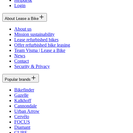
Helpdesk
Login
About Lease a Bike
About us
Mission sustainability
Lease refurbished bikes
Offer refurbished bike leasing
Team Visma | Lease a Bike
News
Contact
Security & Privacy
Popular brands
Bikefinder
Gazelle
Kalkhoff
Cannondale
Urban Arrow
Cervélo
FOCUS
Diamant
CUBE