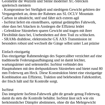
Geometrie die Wurzeln und Steine moderner XC-Strecken
spielerisch meistern
- Kompromisse bei Steifigkeit und niedrigem Gewicht gehören der
Vergangenheit an, denn der Rahmen aus SL OCLV Mountain
Carbon ist ultraleicht, steif und fährt sich extrem agil
- IsoStrut liefert ein einstellbares, optimal gedämpftes Fahrwerk,
ohne dass bei Attacken in Anstiegen die Effizienz leidet
- Gelenklose Sitzstreben sparen Gewicht und tragen mit ihrer
Flexibilität dazu bei, Unebenheiten auf dem Trail zu schlucken.
- SRAMs drahtlose, elektronische GX AXS Transmission ist
besonders robust und wechselt die Gänge selbst unter Last präzise
Einfach einzigartig
Das einzigartige Rahmendesign des Supercaliber verzichtet auf eine
traditionelle Federungsaufhängung und ist damit leichter,
wartungsärmer und seitensteifer. IsoStrut verbindet den
Hauptrahmen mit den drehpunktlosen Sitzstreben und bietet rund 80
mm Federweg am Heck. Diese Konstruktion bietet eine einzigartige
Kombination aus Effizienz, Traktion und belebendem Fahrkomfort,
der frisch hält und für Kontrolle sorgt.
IsoStrut
Das integrierte IsoStrut-Fahrwerk gibt dir gerade genug Federweg,
damit du stets die Kontrolle behältst. IsoStrut lässt sich wie ein
herkömmlicher Dämpfer abstimmen, ohne dir das Mehrgewicht