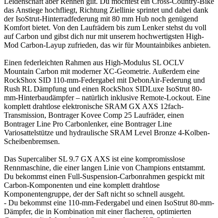
Leidenschaft aber Rennen gilt. Du möchtest ein Cross-Country-Bike
das Anstiege hochfliegt, Richtung Ziellinie sprintet und dabei dank
der IsoStrut-Hinterradfederung mit 80 mm Hub noch genügend
Komfort bietet. Von den Laufrädern bis zum Lenker stehst du voll
auf Carbon und gibst dich nur mit unserem hochwertigsten High-
Mod Carbon-Layup zufrieden, das wir für Mountainbikes anbieten.
Einen federleichten Rahmen aus High-Modulus SL OCLV
Mountain Carbon mit moderner XC-Geometrie. Außerdem eine
RockShox SID 110-mm-Federgabel mit DebonAir-Federung und
Rush RL Dämpfung und einen RockShox SIDLuxe IsoStrut 80-
mm-Hinterbaudämpfer – natürlich inklusive Remote-Lockout. Eine
komplett drahtlose elektronische SRAM GX AXS 12fach-
Transmission, Bontrager Kovee Comp 25 Laufräder, einen
Bontrager Line Pro Carbonlenker, eine Bontrager Line
Variosattelstütze und hydraulische SRAM Level Bronze 4-Kolben-
Scheibenbremsen.
Das Supercaliber SL 9.7 GX AXS ist eine kompromisslose
Rennmaschine, die einer langen Linie von Champions entstammt.
Du bekommst einen Full-Suspension-Carbonrahmen gespickt mit
Carbon-Komponenten und eine komplett drahtlose
Komponentengruppe, der der Saft nicht so schnell ausgeht.
- Du bekommst eine 110-mm-Federgabel und einen IsoStrut 80-mm-
Dämpfer, die in Kombination mit einer flacheren, optimierten