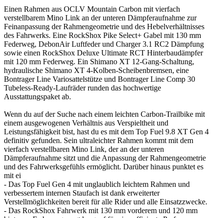
Einen Rahmen aus OCLV Mountain Carbon mit vierfach
verstellbarem Mino Link an der unteren Dämpferaufnahme zur
Feinanpassung der Rahmengeometrie und des Hebelverhältnisses
des Fahrwerks. Eine RockShox Pike Select+ Gabel mit 130 mm
Federweg, DebonAir Luftfeder und Charger 3.1 RC2 Dämpfung
sowie einen RockShox Deluxe Ultimate RCT Hinterbaudämpfer
mit 120 mm Federweg. Ein Shimano XT 12-Gang-Schaltung,
hydraulische Shimano XT 4-Kolben-Scheibenbremsen, eine
Bontrager Line Variosattelstütze und Bontrager Line Comp 30
Tubeless-Ready-Laufräder runden das hochwertige
Ausstattungspaket ab.
Wenn du auf der Suche nach einem leichten Carbon-Trailbike mit
einem ausgewogenen Verhältnis aus Verspieltheit und
Leistungsfähigkeit bist, hast du es mit dem Top Fuel 9.8 XT Gen 4
definitiv gefunden. Sein ultraleichter Rahmen kommt mit dem
vierfach verstellbaren Mino Link, der an der unteren
Dämpferaufnahme sitzt und die Anpassung der Rahmengeometrie
und des Fahrwerksgefühls ermöglicht. Darüber hinaus punktet es
mit ei
- Das Top Fuel Gen 4 mit unglaublich leichtem Rahmen und
verbessertem internen Staufach ist dank erweiterter
Verstellmöglichkeiten bereit für alle Rider und alle Einsatzzwecke.
- Das RockShox Fahrwerk mit 130 mm vorderem und 120 mm