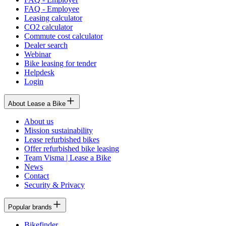
FAQ - Employee
Leasing calculator
CO2 calculator
Commute cost calculator
Dealer search
Webinar
Bike leasing for tender
Helpdesk
Login
About Lease a Bike
About us
Mission sustainability
Lease refurbished bikes
Offer refurbished bike leasing
Team Visma | Lease a Bike
News
Contact
Security & Privacy
Popular brands
Bikefinder