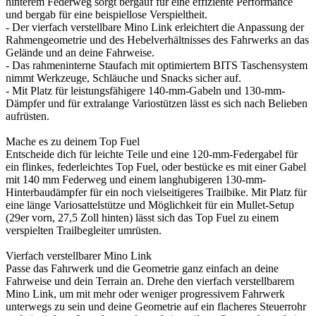
hinterem Federweg sorgt bergauf für eine effiziente Performance
und bergab für eine beispiellose Verspieltheit.
- Der vierfach verstellbare Mino Link erleichtert die Anpassung der
Rahmengeometrie und des Hebelverhältnisses des Fahrwerks an das
Gelände und an deine Fahrweise.
- Das rahmeninterne Staufach mit optimiertem BITS Taschensystem
nimmt Werkzeuge, Schläuche und Snacks sicher auf.
- Mit Platz für leistungsfähigere 140-mm-Gabeln und 130-mm-
Dämpfer und für extralange Variostützen lässt es sich nach Belieben
aufrüsten.
Mache es zu deinem Top Fuel
Entscheide dich für leichte Teile und eine 120-mm-Federgabel für
ein flinkes, federleichtes Top Fuel, oder bestücke es mit einer Gabel
mit 140 mm Federweg und einem langhubigeren 130-mm-
Hinterbaudämpfer für ein noch vielseitigeres Trailbike. Mit Platz für
eine länge Variosattelstütze und Möglichkeit für ein Mullet-Setup
(29er vorn, 27,5 Zoll hinten) lässt sich das Top Fuel zu einem
verspielten Trailbegleiter umrüsten.
Vierfach verstellbarer Mino Link
Passe das Fahrwerk und die Geometrie ganz einfach an deine
Fahrweise und dein Terrain an. Drehe den vierfach verstellbarem
Mino Link, um mit mehr oder weniger progressivem Fahrwerk
unterwegs zu sein und deine Geometrie auf ein flacheres Steuerrohr