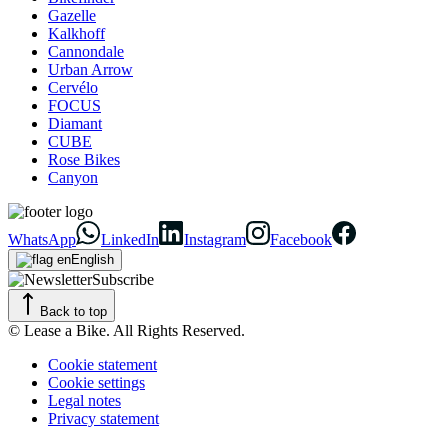
Gazelle
Kalkhoff
Cannondale
Urban Arrow
Cervélo
FOCUS
Diamant
CUBE
Rose Bikes
Canyon
WhatsApp
LinkedIn
Instagram
Facebook
English
Subscribe
Back to top
© Lease a Bike. All Rights Reserved.
Cookie statement
Cookie settings
Legal notes
Privacy statement