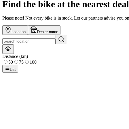
Find the bike at the nearest dea
Please note! Not every bike is in stock. Let our partners advise you o
Location
Dealer name
Distance (km)
50
75
100
List