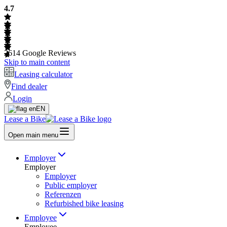
4.7
2614
Google Reviews
Skip to main content
Leasing calculator
Find dealer
Login
EN
Lease a Bike
Open main menu
Employer
Employer
Employer
Public employer
Referenzen
Refurbished bike leasing
Employee
Employee