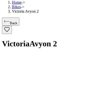
Home
->
Bikes
->
Victoria Avyon 2
Back
Victoria
Avyon 2