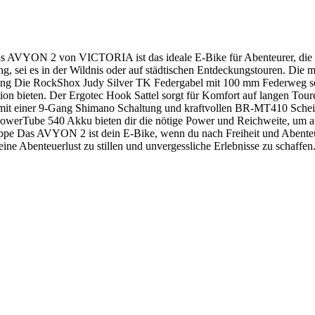
s AVYON 2 von VICTORIA ist das ideale E-Bike für Abenteurer, die 
rung, sei es in der Wildnis oder auf städtischen Entdeckungstouren. 
stung Die RockShox Judy Silver TK Federgabel mit 100 mm Federweg sc
tion bieten. Der Ergotec Hook Sattel sorgt für Komfort auf langen T
it einer 9-Gang Shimano Schaltung und kraftvollen BR-MT410 Scheibenb
owerTube 540 Akku bieten dir die nötige Power und Reichweite, um a
ruppe Das AVYON 2 ist dein E-Bike, wenn du nach Freiheit und Abenteuer
ine Abenteuerlust zu stillen und unvergessliche Erlebnisse zu schaffen