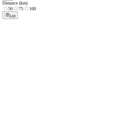
Distance (km)
50
75
100
List