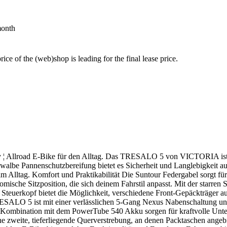
month
price of the (web)shop is leading for the final lease price.
Allroad E-Bike für den Alltag. Das TRESALO 5 von VICTORIA ist dein
lbe Pannenschutzbereifung bietet es Sicherheit und Langlebigkeit a
im Alltag. Komfort und Praktikabilität Die Suntour Federgabel sorgt fü
ische Sitzposition, die sich deinem Fahrstil anpasst. Mit der starren S
m Steuerkopf bietet die Möglichkeit, verschiedene Front-Gepäckträger
TRESALO 5 ist mit einer verlässlichen 5-Gang Nexus Nabenschaltung und
ombination mit dem PowerTube 540 Akku sorgen für kraftvolle Unterst
eine zweite, tieferliegende Querverstrebung, an denen Packtaschen an