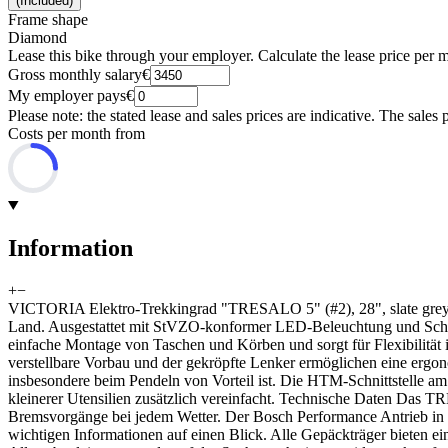
(
Included
)
Frame shape
Diamond
Lease this bike through your employer. Calculate the lease price per 
Gross monthly salary
€
My employer pays
€
Please note: the stated lease and sales prices are indicative. The sales 
Costs per month from
Information
+
−
VICTORIA Elektro-Trekkingrad "TRESALO 5" (#2), 28", slate grey ¦ 
Land. Ausgestattet mit StVZO-konformer LED-Beleuchtung und Schwa
einfache Montage von Taschen und Körben und sorgt für Flexibilität 
verstellbare Vorbau und der gekröpfte Lenker ermöglichen eine ergonom
insbesondere beim Pendeln von Vorteil ist. Die HTM-Schnittstelle a
kleinerer Utensilien zusätzlich vereinfacht. Technische Daten Das 
Bremsvorgänge bei jedem Wetter. Der Bosch Performance Antrieb in K
wichtigen Informationen auf einen Blick. Alle Gepäckträger bieten 