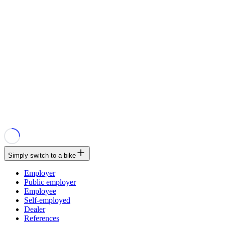
Simply switch to a bike
Employer
Public employer
Employee
Self-employed
Dealer
References