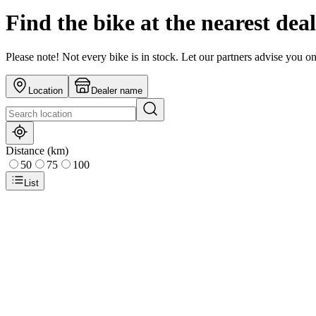
Find the bike at the nearest dea
Please note! Not every bike is in stock. Let our partners advise you o
Location
Dealer name
Distance (km)
50
75
100
List