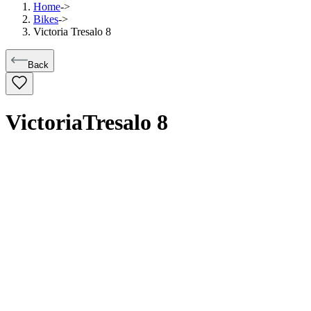
Home
->
Bikes
->
Victoria Tresalo 8
Back
Victoria
Tresalo 8