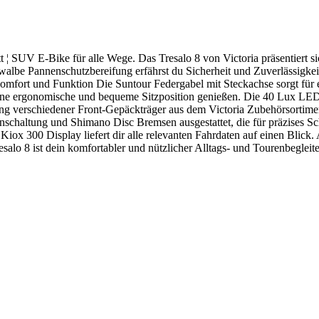
¦ SUV E-Bike für alle Wege. Das Tresalo 8 von Victoria präsentiert sich
lbe Pannenschutzbereifung erfährst du Sicherheit und Zuverlässigkeit
Komfort und Funktion Die Suntour Federgabel mit Steckachse sorgt für
ine ergonomische und bequeme Sitzposition genießen. Die 40 Lux LED-
g verschiedener Front-Gepäckträger aus dem Victoria Zubehörsortiment
nschaltung und Shimano Disc Bremsen ausgestattet, die für präzises S
iox 300 Display liefert dir alle relevanten Fahrdaten auf einen Blick. 
alo 8 ist dein komfortabler und nützlicher Alltags- und Tourenbegle