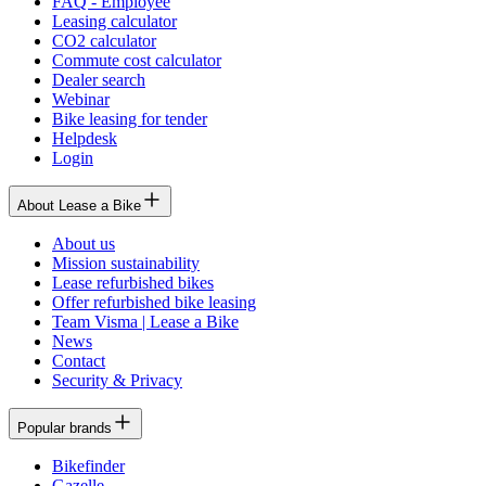
FAQ - Employee
Leasing calculator
CO2 calculator
Commute cost calculator
Dealer search
Webinar
Bike leasing for tender
Helpdesk
Login
About Lease a Bike
About us
Mission sustainability
Lease refurbished bikes
Offer refurbished bike leasing
Team Visma | Lease a Bike
News
Contact
Security & Privacy
Popular brands
Bikefinder
Gazelle