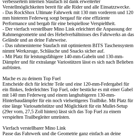
verbessertem internen Staufach ist dank erweiterter
Verstellmöglichkeiten bereit für alle Rider und alle Einsatzzwecke.
- Das RockShox Ultimate Fahrwerk mit 130 mm vorderem und 120
mm hinterem Federweg sorgt bergauf für eine effiziente
Performance und bergab für eine beispiellose Verspieltheit.
- Der vierfach verstellbare Mino Link erleichtert die Anpassung der
Rahmengeometrie und des Hebelverhältnisses des Fahrwerks an das
Gelände und an deine Fahrweise.
- Das rahmeninterne Staufach mit optimiertem BITS Taschensystem
nimmt Werkzeuge, Schläuche und Snacks sicher auf.
- Mit Platz für leistungsfähigere 140-mm-Gabeln und 130-mm-
Dämpfer und für extralange Variostützen lässt es sich nach Belieben
aufrüsten.
Mache es zu deinem Top Fuel
Entscheide dich für leichte Teile und eine 120-mm-Federgabel für
ein flinkes, federleichtes Top Fuel, oder bestücke es mit einer Gabel
mit 140 mm Federweg und einem langhubigeren 130-mm-
Hinterbaudämpfer für ein noch vielseitigeres Trailbike. Mit Platz für
eine länge Variosattelstütze und Möglichkeit für ein Mullet-Setup
(29er vorn, 27,5 Zoll hinten) lässt sich das Top Fuel zu einem
verspielten Trailbegleiter umrüsten.
Vierfach verstellbarer Mino Link
Passe das Fahrwerk und die Geometrie ganz einfach an deine