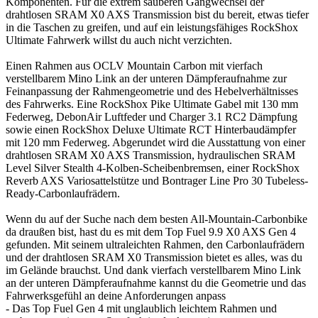
Komponenten. Für die extrem sauberen Gangwechsel der
drahtlosen SRAM X0 AXS Transmission bist du bereit, etwas tiefer
in die Taschen zu greifen, und auf ein leistungsfähiges RockShox
Ultimate Fahrwerk willst du auch nicht verzichten.
Einen Rahmen aus OCLV Mountain Carbon mit vierfach
verstellbarem Mino Link an der unteren Dämpferaufnahme zur
Feinanpassung der Rahmengeometrie und des Hebelverhältnisses
des Fahrwerks. Eine RockShox Pike Ultimate Gabel mit 130 mm
Federweg, DebonAir Luftfeder und Charger 3.1 RC2 Dämpfung
sowie einen RockShox Deluxe Ultimate RCT Hinterbaudämpfer
mit 120 mm Federweg. Abgerundet wird die Ausstattung von einer
drahtlosen SRAM X0 AXS Transmission, hydraulischen SRAM
Level Silver Stealth 4-Kolben-Scheibenbremsen, einer RockShox
Reverb AXS Variosattelstütze und Bontrager Line Pro 30 Tubeless-
Ready-Carbonlaufrädern.
Wenn du auf der Suche nach dem besten All-Mountain-Carbonbike
da draußen bist, hast du es mit dem Top Fuel 9.9 X0 AXS Gen 4
gefunden. Mit seinem ultraleichten Rahmen, den Carbonlaufrädern
und der drahtlosen SRAM X0 Transmission bietet es alles, was du
im Gelände brauchst. Und dank vierfach verstellbarem Mino Link
an der unteren Dämpferaufnahme kannst du die Geometrie und das
Fahrwerksgefühl an deine Anforderungen anpass
- Das Top Fuel Gen 4 mit unglaublich leichtem Rahmen und